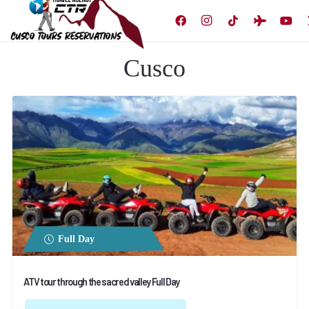
Cusco
Full Day
ATV tour through the sacred valley Full Day