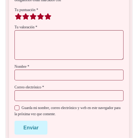
obligatorios están marcados con
*
Tu puntuación
*
Tu valoración
*
Nombre
*
Correo electrónico
*
Comparte este tour con tus amigos y familiares:
Guarda mi nombre, correo electrónico y web en este navegador para
la próxima vez que comente.